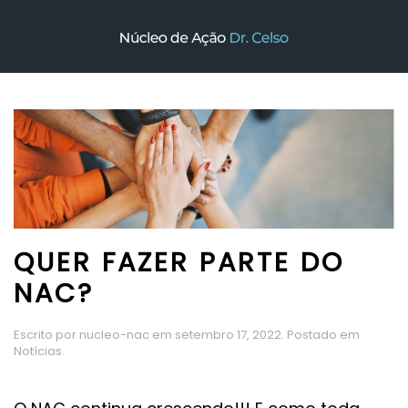
Skip to main content
QUER FAZER PARTE DO
NAC?
Escrito por
nucleo-nac
em
setembro 17, 2022
. Postado em
Notícias
.