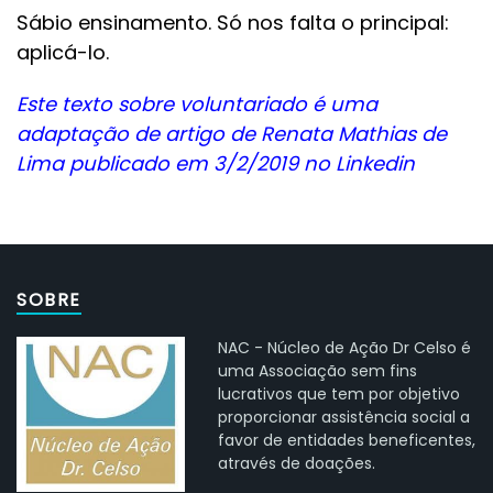
Sábio ensinamento. Só nos falta o principal:
aplicá-lo.
Este texto sobre voluntariado é uma
adaptação de artigo de Renata Mathias de
Lima publicado em 3/2/2019 no Linkedin
SOBRE
NAC - Núcleo de Ação Dr Celso é
uma Associação sem fins
lucrativos que tem por objetivo
proporcionar assistência social a
favor de entidades beneficentes,
através de doações.