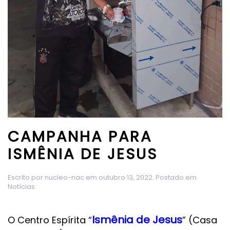
CAMPANHA PARA
ISMÊNIA DE JESUS
Escrito por
nucleo-nac
em
outubro 13, 2022
. Postado em
Notícias
.
Ismênia de Jesus
O Centro Espírita “
” (Casa